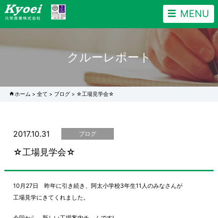
MENU
クルーレポート
ホーム
>
全て
>
ブログ
>
☆工場見学会☆
2017.10.31
ブログ
☆工場見学会☆
10月27日 昨年に引き続き、阿太小学校3年生11人のみなさんが
工場見学にきてくれました。
今回から、新しい工場案内チ－ムです!