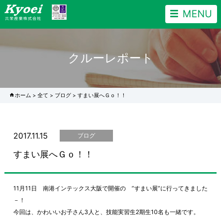
MENU
クルーレポート
ホーム
>
全て
>
ブログ
>
すまい展へＧｏ！！
2017.11.15
ブログ
すまい展へＧｏ！！
11月11日 南港インテックス大阪で開催の ”すまい展”に行ってきました
－！
今回は、かわいいお子さん3人と、技能実習生2期生10名も一緒です。