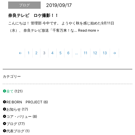
2019/09/17
ブログ
奈良テレビ ロケ撮影！！
こんにちは！ 管理部 今中です。 ようやく秋を感じ始めた9月11日
（水）、 奈良テレビ放送「千客万来！な…
Read more »
←
1
2
3
4
5
6
…
11
12
13
→
カテゴリー
全て
(121)
RE:BORN PROJECT
(6)
お知らせ
(17)
コア・バリュー
(8)
ブログ
(77)
代表ブログ
(1)