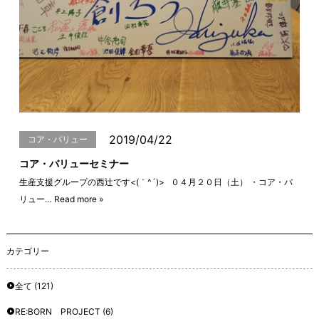
2019/04/22
コア・バリュー
コア・バリューセミナー
生産支援グループの西辻です<(｀^´)> ０４月２０日（土） ・コア・バ
リュー…
Read more »
カテゴリー
全て
(121)
RE:BORN PROJECT
(6)